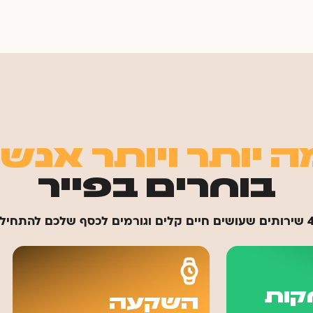
 יותר ויותר אנש
בוחרים בפייר
קות
השקעה