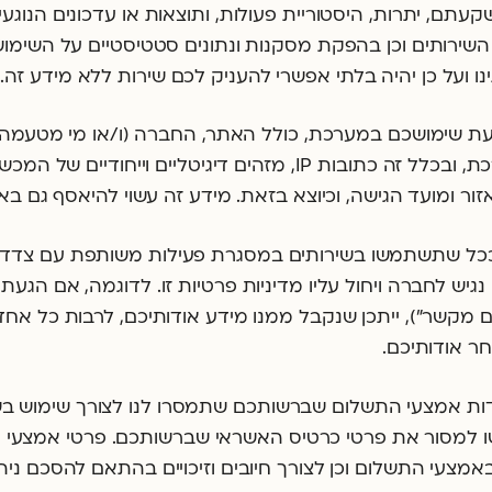
עתם, יתרות, היסטוריית פעולות, ותוצאות או עדכונים הנוג
ן השירותים וכן בהפקת מסקנות ונתונים סטטיסטיים על השימ
נו ועל כן יהיה בלתי אפשרי להעניק לכם שירות ללא מידע זה.
ת שימושכם במערכת, כולל האתר, החברה (ו/או מי מטעמה)
מהמכשיר שלכם ומפעילותכם במערכת, ובכלל זה כתובות IP, מזהים 
שה, וכיוצא בזאת. מידע זה עשוי להיאסף גם באמצעות Cookies וטכנולוגיות מע
ככל שתשתמשו בשירותים במסגרת פעילות משותפת עם צדדים
יש לחברה ויחול עליו מדיניות פרטיות זו. לדוגמה, אם הגעת
ם מקשר"), ייתכן שנקבל ממנו מידע אודותיכם, לרבות כל אחד
ר אודותיכם.
ות אמצעי התשלום שברשותכם שתמסרו לנו לצורך שימוש בש
שו למסור את פרטי כרטיס האשראי שברשותכם. פרטי אמצעי ה
אמצעי התשלום וכן לצורך חיובים וזיכויים בהתאם להסכם ני