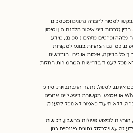
תבקשו למסור לחברה נתונים ומסמכים
ן (לרבות דיני איסור הלבנת הון ומימון
ודה מזהה ופרטים מזהים נוספים), מידע
פים, כמו גם הצהרות בנוגע למקורות
 כל בדיקה, אימות או זיהוי הנדרשים
לא נוכל לעמוד בדרישות המחמירות החלות
איתנו. למשל, נתעד התכתבויות, מידע
שהוזן בטפסים ופניות תמיכה וכן שיחות טלפוניות או שיחות בצ'אט עמכם (לרבות תכתובות WhatsApp או אמצעי תקשורת דיגיטליים אחרים
רה. ללא תיעוד כאמור לא נוכל להעניק
וראות לביצוע פעולות בחשבון, רכישות
דע זה עשוי לכלול נתונים פיננסיים כגון