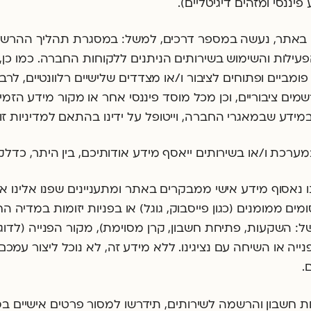
פיננסי ומזהים דיגיטליים).
ים באתר, נעשה במספר דרכים, למשל: במסגרת תהליך ההרש
ילות והשימוש בשירותים הניתנים ללקוחות החברה. כמו כן, 
ומביים ופתוחים לציבור ו/או מצדדים שלישיים רלוונטיים, לרבות
מים ציבוריים, וכן מכל מוסד פיננסי אחר או מקור מידע הזמי
דע שבמאגרי החברה, וייטופל על ידינו בהתאם למדיניות זו ו
כת ו/או בשירותים ייאסף מידע אודותיכם, בין היתר, כדלק
ו נאסוף מידע אישי ממבקרים באתר ומתעניינים שפנו אלינו או
מים ממומנים (כגון פייסבוק, גוגל) או בפניות יזומות במדיה ה
משל: השקעות, פתיחת חשבון, קרן מסוימת), מקור הפנייה (לדו
נייה או השיחה עם נציגינו. ללא מידע זה, לא נוכל ליצור עמ
.
ת חשבון והרשמה לשירותים, תידרשו למסור פרטים אישיים בס