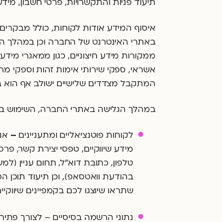
תיעוד פניות והתקשרויות, פרטי חשבון, מידע 
איסוף המידע אודות לקוחות, כולל מבקר
באתרי האינטרנט של החברה וכן במהלך הפע
ממקורות מידע חיצוניים, כגון ממאגרי מידע פ
אשראי, ספקי שירותי אימות זהות וספקי מרש
המתקבל מצדדים שלישיים ישולב אף הוא במי
במהלך הגלישה באתרי החברה, השימוש במער
לקוחות פוטנציאליים ומתעניינים
–
אנ
מידע שיווקיים, טפסי יצירת קשר, פרסו
טלפון, כתובת דוא״ל, תחום עניין (ל
בהודעת וואטסאפ), וכן תיעוד תוכן הפ
שתראו שיוצגו לכם בקמפיינים שיווקיים
נתוני הרשמה בסיסיים – לצורך פתיח