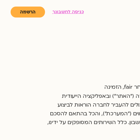
כניסה לחשבונך
הרשמה
ברוכים הבאים למדיניות הפרטיות של פייר פייננשיאל טכנולוג'יז בע״מ (״החברה״), מפעילת מערכת המסחר fair, הזמינה
ה (״האתר״) ובאפליקציה הייעודית
לים להעביר לחברה הוראות לביצוע
וים (״המערכת״), והכל בהתאם להסכם
בון. כלל השירותים המסופקים על ידינו,