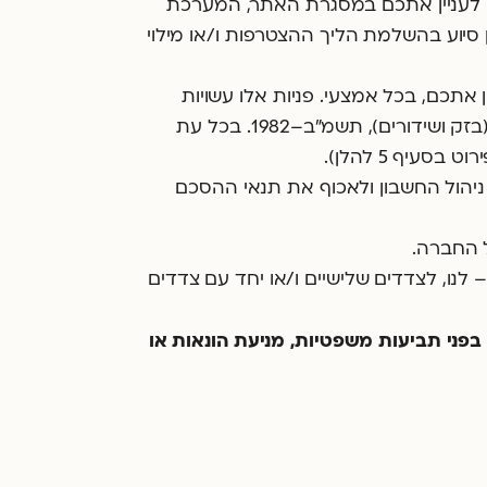
ים לעניין אתכם במסגרת האתר, המערכת
 סיוע בהשלמת הליך ההצטרפות ו/או מילוי
 אתכם, בכל אמצעי. פניות אלו עשויות
לכלול ״דיוור ישיר״ כהגדרתו בחוק הגנת הפרטיות ו/או ״דברי פרסומת״ כהגדרתם בחוק התקשורת (בזק ושידורים), תשמ"ב–1982. בכל עת
יף 5 להלן).
ניהול החשבון ולאכוף את תנאי ההסכם
ל החברה.
לנו, לצדדים שלישיים ו/או יחד עם צדדים
 בפני תביעות משפטיות, מניעת הונאות או