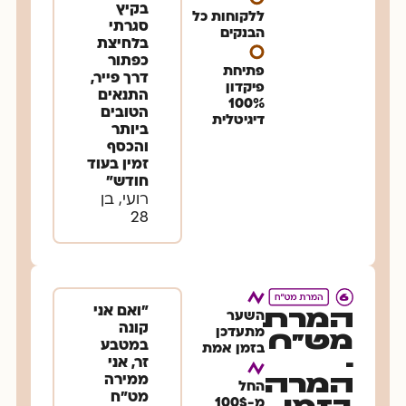
בקיץ
ללקוחות כל
סגרתי
הבנקים
בלחיצת
כפתור
פתיחת
דרך פייר,
פיקדון
התנאים
100%
הטובים
דיגיטלית
ביותר
והכסף
זמין בעוד
חודש״
רועי, בן
28
״ואם אני
המרת
השער
קונה
מתעדכן
מט"ח
במטבע
בזמן אמת​
-
זר, אני
המרה
ממירה
החל
מט״ח
מ-100$