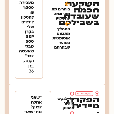
השקעה
מעבירה
1,000
חכמה
בוחרים מה,
₪
מתי וכמה
שעובדת
לחסכון
להשקיע
בשבילכם
לילדים
שלי
התהליך
בקרן
מתבצע
S&P
אוטומטית
500
במועד
מבלי
שבחרתם ​
שאעשה
דבר״
נעמה,
בת
36
"שאני
הפקדה
בלי לבקש
אחכה
אישור
מיידית
לבנק?
מהבנק
-
מתי שאני