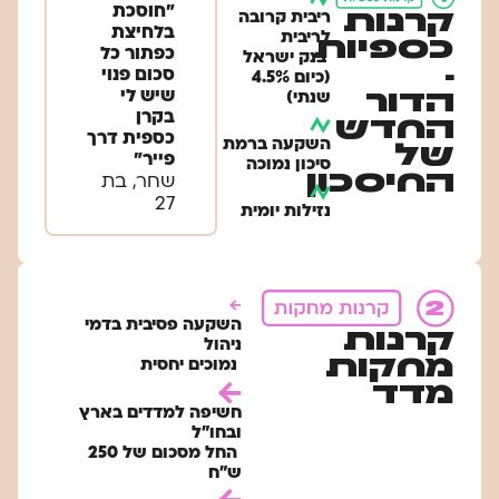
״חוסכת
קרנות
ריבית קרובה
בלחיצת
לריבית
כספיות
כפתור כל
​ בנק ישראל
-
סכום פנוי
(כיום 4.5%
הדור
שיש לי
שנתי)
בקרן
החדש
כספית דרך
השקעה ברמת
של
פייר״
סיכון נמוכה
החיסכון
שחר, בת
27
נזילות יומית
השקעה פסיבית בדמי
קרנות
ניהול
מחקות
​ נמוכים יחסית
מדד
חשיפה למדדים בארץ
ובחו"ל
​​ החל מסכום של 250
ש"ח