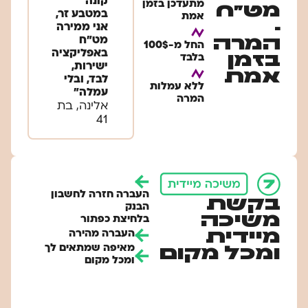
קונה
מתעדכן בזמן
מט"ח
במטבע זר,
אמת​
-
אני ממירה
המרה
מט״ח
החל מ-100$
באפליקציה
בזמן
בלבד​
ישירות,
אמת
לבד, ובלי
ללא עמלות
עמלה״
המרה
אלינה, בת
41
העברה חזרה לחשבון
בקשת
הבנק
משיכה
בלחיצת כפתור
מיידית
העברה מהירה
מאיפה שמתאים לך
ומכל מקום
ומכל מקום