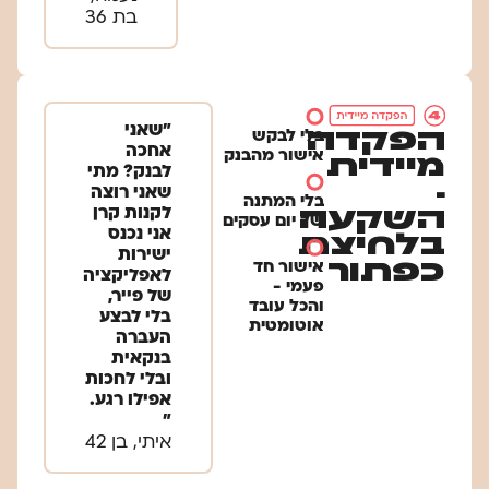
בת 36
"שאני
הפקדה
בלי לבקש
אחכה
אישור מהבנק
מיידית
לבנק? מתי
-
שאני רוצה
בלי המתנה
השקעה
לקנות קרן
של יום עסקים
אני נכנס
בלחיצת
ישירות
כפתור
אישור חד
לאפליקציה
פעמי -
של פייר,
והכל עובד
בלי לבצע
אוטומטית
העברה
בנקאית
ובלי לחכות
אפילו רגע.
"
איתי, בן 42