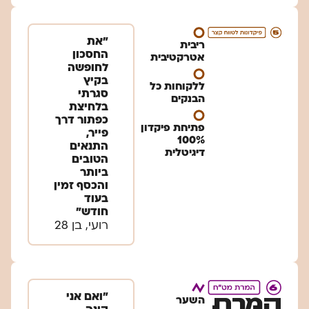
״את
ריבית
החסכון
אטרקטיבית
לחופשה
בקיץ
ללקוחות כל
סגרתי
הבנקים
בלחיצת
כפתור דרך
פתיחת פיקדון
פייר,
100%
התנאים
דיגיטלית
הטובים
ביותר
והכסף זמין
בעוד
חודש״
רועי, בן 28
״ואם אני
המרת
השער