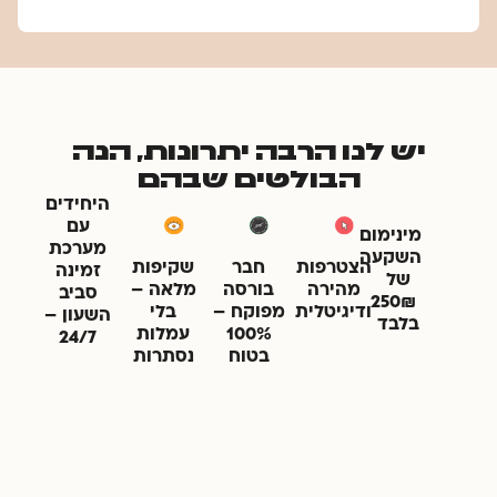
יש לנו הרבה יתרונות, הנה
הבולטים שבהם
היחידים
עם
מינימום
מערכת
השקעה
הצטרפות
חבר
שקיפות
זמינה
של
מהירה
בורסה
מלאה –
סביב
250₪
ודיגיטלית
מפוקח –
בלי
השעון –
בלבד
100%
עמלות
24/7
בטוח
נסתרות