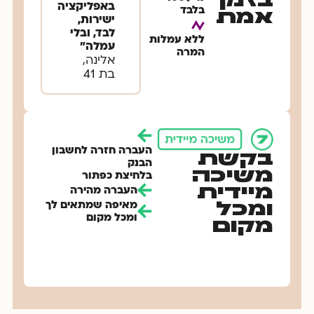
בזמן
באפליקציה
בלבד​
אמת
ישירות,
לבד, ובלי
ללא עמלות
עמלה״
המרה
אלינה,
בת 41
העברה חזרה לחשבון
בקשת
הבנק
משיכה
בלחיצת כפתור
מיידית
העברה מהירה
ומכל
מאיפה שמתאים לך
ומכל מקום
מקום