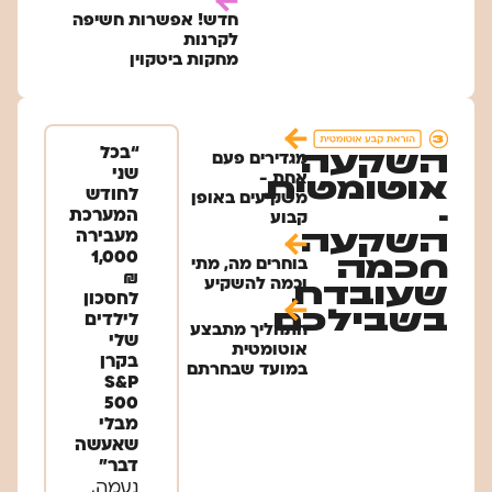
חדש! אפשרות חשיפה
לקרנות
מחקות ביטקוין
“בכל
השקעה
מגדירים פעם
שני
אחת -
אוטומטית
לחודש
משקיעים באופן
-
המערכת
קבוע
השקעה
מעבירה
1,000
חכמה
בוחרים מה, מתי
₪
וכמה להשקיע
שעובדת
לחסכון
בשבילכם
לילדים
התהליך מתבצע
שלי
אוטומטית
בקרן
במועד שבחרתם
S&P
500
מבלי
שאעשה
דבר״
נעמה,