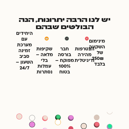
יש לנו הרבה יתרונות, הנה
הבולטים שבהם
היחידים
עם
מינימום
מערכת
השקעה
הצטרפות
חבר
שקיפות
זמינה
של
מהירה
בורסה
מלאה –
סביב
250₪
ודיגיטלית
מפוקח –
בלי
השעון –
בלבד
100%
עמלות
24/7
בטוח
נסתרות