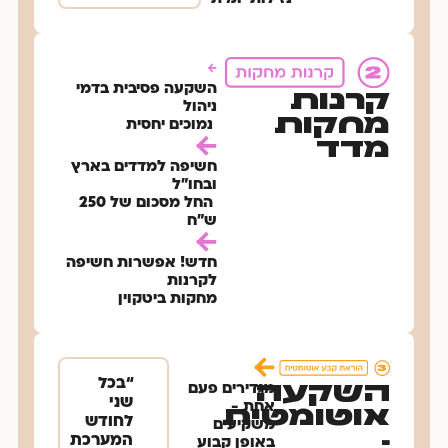
השקעה פסיבית בדמי
קרנות
ניהול
מחקות
​ נמוכים יחסית
מדד
חשיפה למדדים בארץ
ובחו"ל
​​ החל מסכום של 250
ש"ח
חדש! אפשרות חשיפה
לקרנות
מחקות ביטקוין
“בכל
השקעה
מגדירים פעם
שני
אחת -
אוטומטית
לחודש
משקיעים
-
המערכת
באופן קבוע