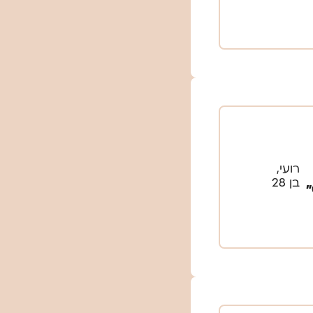
רועי,
בן 28
״