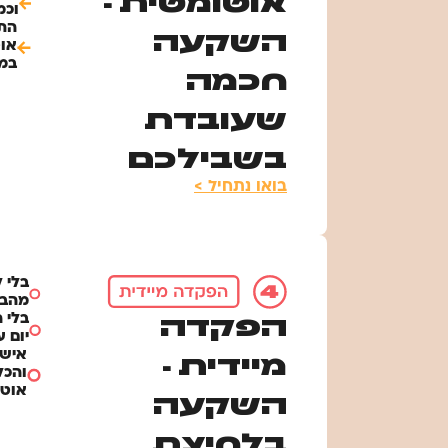
אוטומטית -
וכמ
הת
השקעה
או
במו
חכמה
שעובדת
בשבילכם
בואו נתחיל >
בלי 
מהבנ
בלי 
הפקדה
יום 
אישו
מיידית -
והכל
אוטו
השקעה
בלחיצת