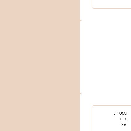
נעמה,
בת
36