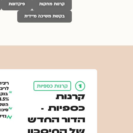
קרנות מחקות
פיקדונות
בקשת משיכה מיידית
ריבי
לריב
​ בנק
קרנות
4.5% שנתי
השק
כספיות -
סיכון
נזיל
הדור החדש
של החיסכון