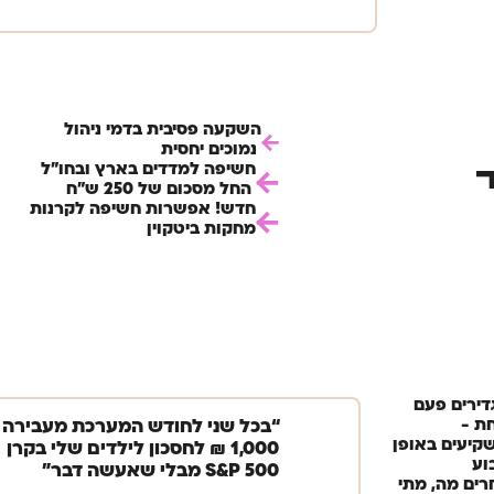
השקעה פסיבית בדמי ניהול
​ נמוכים יחסית
חשיפה למדדים בארץ ובחו"ל
ד
​​ החל מסכום של 250 ש"ח
חדש! אפשרות חשיפה לקרנות
מחקות ביטקוין
דירים פעם
ת -
“בכל שני לחודש המערכת מעבירה
קיעים באופן
1,000 ₪ לחסכון לילדים שלי בקרן
וע
S&P 500 מבלי שאעשה דבר״
רים מה, מתי