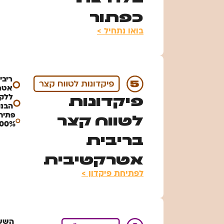
כפתור
בואו נתחיל >
ריבי
אטר
ללקו
פיקדונות
הבנק
פתיח
לטווח קצר
100% דיגיטל
בריבית
אטרקטיבית
לפתיחת פיקדון >
השער