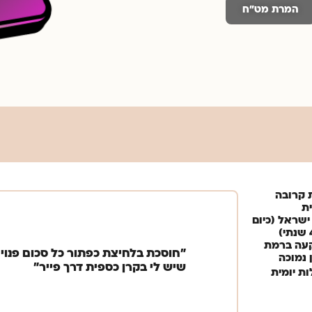
המרת מט״ח
ת קרובה
ית
 ישראל (כיום
)
עה ברמת
״חוסכת בלחיצת כפתור כל סכום פנוי
 נמוכה
שיש לי בקרן כספית דרך פייר״
ות יומית