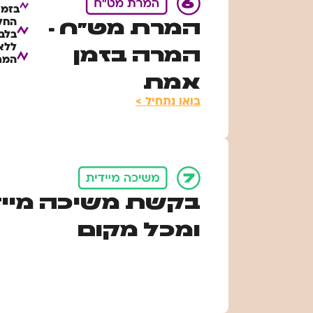
בזמן
המרת מט"ח -
בלבד
ללא
המרה בזמן
המר
אמת
בואו נתחיל >
בקשת משיכה מייד
ומכל מקום