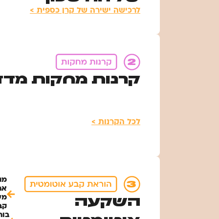
לרכישה ישירה של קרן כספית >
קרנות מחקות מד
לכל הקרנות >
מג
אח
מש
השקעה
קב
בוח