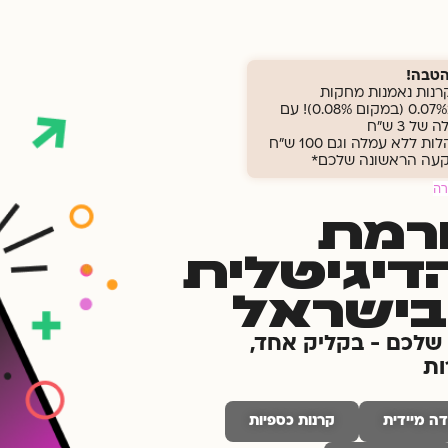
 הטבה!
רנות נאמנות מחקות
ישראליות ב0.07% (במקום 0.08%)! עם
ל 3 ש"ח
וקרנות מנוהלות ללא עמלה וגם 100 ש"ח
עה הראשונה שלכם*
רה
ורמת
יגיטלית
ישראל
לכם - בקליק אחד,
ות
ה מיידית
קרנות כספיות