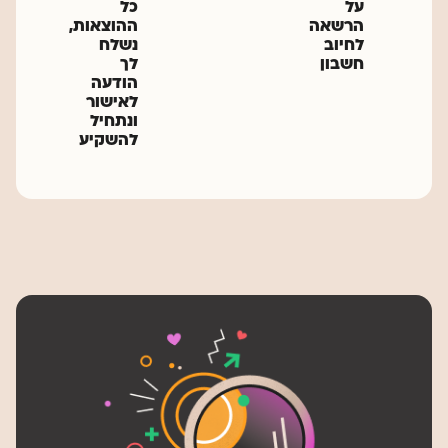
על
כל
הרשאה
ההוצאות,
לחיוב
נשלח
חשבון
לך
הודעה
לאישור
ונתחיל
להשקיע