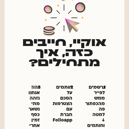
אוקיי, חייבים
כזה, איך
מתחילים?
1.
נרשמים
2.
חותמים
3.
זהו!
לפייר
על
אנחנו
ממש
הסכם
נזהה
מהכפתור
הצטרפות
מתי
פה
עם
נשאר
למטה
חברת
כסף
↓
Folloapp
זמין
וחותמים
אחרי