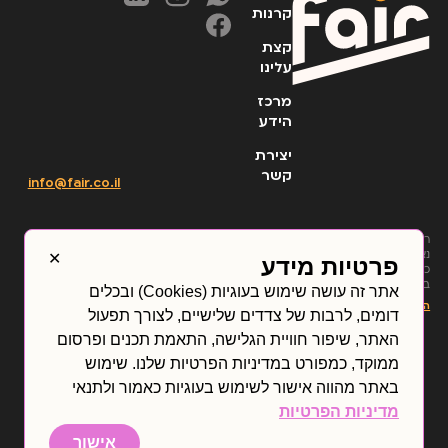
קרנות
קצת
עלינו
מרכז
הידע
יצירת
קשר
info@fair.co.il
רכישת יחידות של קרנות
✕
נאמנות על ידי הלקוח תהיה
פרטיות מידע
כפופה לפתיחת חשבון לקוח
בפייר פיננשיאל טכנולוג’יז
אתר זה עושה שימוש בעוגיות (Cookies) ובכלים
בע”מ (“החברה”) אשר תעשה
הצג עוד
תנאי השימוש
דומים, לרבות של צדדים שלישיים, לצורך תפעול
על ידי התקשרות הלקוח
הצהרת נגישות
בהסכם לפתיחת חשבון
האתר, שיפור חוויית הגלישה, התאמת תכנים ופרסום
בחברה, ותהיה כפופה לתנאי
מדיניות פרטיות
ההסכם לפתיחת חשבון
ממוקד, כמפורט במדיניות הפרטיות שלנו. שימוש
תקנונים
תעריפון
ובהתאם לדין. התנאים
באתר מהווה אישור לשימוש בעוגיות כאמור ולתנאי
המפורטים בהסכם פתיחת
החשבון הם אלו שיחייבו את
מדיניות הפרטיות
החברה והם בלבד. האמור
באתר זה והשירות הניתן על
אישור