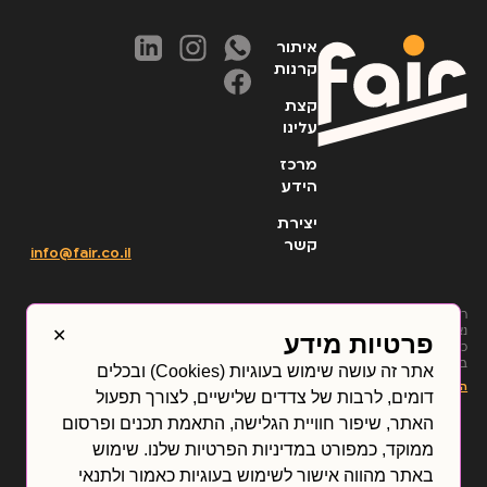
איתור
קרנות
קצת
עלינו
מרכז
הידע
יצירת
קשר
info@fair.co.il
רכישת יחידות של קרנות
✕
נאמנות על ידי הלקוח תהיה
פרטיות מידע
כפופה לפתיחת חשבון לקוח
בפייר פיננשיאל טכנולוג’יז
אתר זה עושה שימוש בעוגיות (Cookies) ובכלים
בע”מ (“החברה”) אשר תעשה
הצג עוד
תנאי השימוש
דומים, לרבות של צדדים שלישיים, לצורך תפעול
על ידי התקשרות הלקוח
הצהרת נגישות
בהסכם לפתיחת חשבון
האתר, שיפור חוויית הגלישה, התאמת תכנים ופרסום
בחברה, ותהיה כפופה לתנאי
מדיניות פרטיות
ההסכם לפתיחת חשבון
ממוקד, כמפורט במדיניות הפרטיות שלנו. שימוש
תקנונים
תעריפון
ובהתאם לדין. התנאים
באתר מהווה אישור לשימוש בעוגיות כאמור ולתנאי
המפורטים בהסכם פתיחת