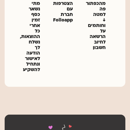
מהכפתור
הצטרפות
מתי
פה
עם
נשאר
למטה
חברת
כסף
↓
Folloapp
זמין
וחותמים
אחרי
על
כל
הרשאה
ההוצאות,
לחיוב
נשלח
חשבון
לך
הודעה
לאישור
ונתחיל
להשקיע