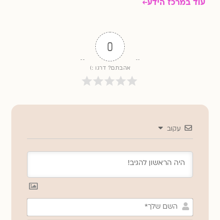
עוד במרכז הידע
0
אהבתם? דרגו :)
עקוב
השם
שלך*