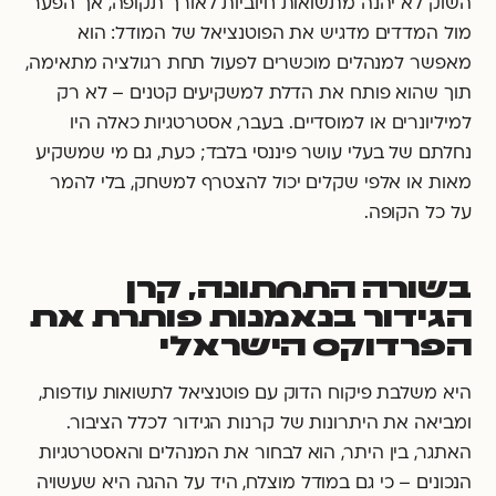
השוק לא יהנה מתשואות חיוביות לאורך תקופה, אך הפער
מול המדדים מדגיש את הפוטנציאל של המודל: הוא
מאפשר למנהלים מוכשרים לפעול תחת רגולציה מתאימה,
תוך שהוא פותח את הדלת למשקיעים קטנים – לא רק
למיליונרים או למוסדיים. בעבר, אסטרטגיות כאלה היו
נחלתם של בעלי עושר פיננסי בלבד; כעת, גם מי שמשקיע
מאות או אלפי שקלים יכול להצטרף למשחק, בלי להמר
על כל הקופה.
בשורה התחתונה, קרן
הגידור בנאמנות פותרת את
הפרדוקס הישראלי
היא משלבת פיקוח הדוק עם פוטנציאל לתשואות עודפות,
ומביאה את היתרונות של קרנות הגידור לכלל הציבור.
האתגר, בין היתר, הוא לבחור את המנהלים והאסטרטגיות
הנכונים – כי גם במודל מוצלח, היד על ההגה היא שעשויה