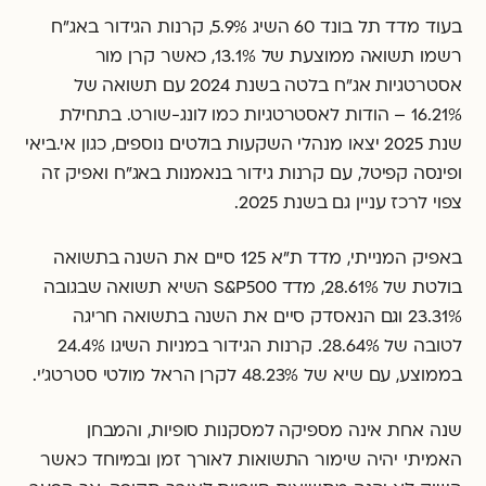
בעוד מדד תל בונד 60 השיג 5.9%, קרנות הגידור באג"ח
רשמו תשואה ממוצעת של 13.1%, כאשר קרן מור
אסטרטגיות אג"ח בלטה בשנת 2024 עם תשואה של
16.21% – הודות לאסטרטגיות כמו לונג-שורט. בתחילת
שנת 2025 יצאו מנהלי השקעות בולטים נוספים, כגון אי.ביאי
ופינסה קפיטל, עם קרנות גידור בנאמנות באג"ח ואפיק זה
צפוי לרכז עניין גם בשנת 2025.
באפיק המנייתי, מדד ת"א 125 סיים את השנה בתשואה
בולטת של 28.61%, מדד S&P500 השיא תשואה שבגובה
23.31% וגם הנאסדק סיים את השנה בתשואה חריגה
לטובה של 28.64%. קרנות הגידור במניות השיגו 24.4%
בממוצע, עם שיא של 48.23% לקרן הראל מולטי סטרטג'י.
שנה אחת אינה מספיקה למסקנות סופיות, והמבחן
האמיתי יהיה שימור התשואות לאורך זמן ובמיוחד כאשר