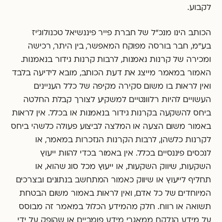
לקבוע.
הכותב הינו מנכ"ל של חברת פייר פיננשיאל טכנולוג'יז
בע"מ, חבר בורסה מפוקח המאפשר, בין היתר, רכישה
ומכירה של קרנות נאמנות, לרבות קרנות גידור בנאמנות.
האמור במאמר מייצג את דעת הכותב, מובא לידיעה בלבד
ואין לראות בו משום סקירה מקיפה של כלל העניינים
העשויים להיות רלוונטיים למשקיע לצורך קבלת החלטה
ביחס להשקעה בקרנות גידור בנאמנות או בכלל. אין לראות
באמור משום הצעה או המלצה לביצוע פעולה כלשהי ביחס
לקרנות כלשהן, לרבות הקרנות הנזכרות במאמר, או
לנכסים פיננסיים בכלל. אין באמור בכדי להוות ייעוץ
השקעות, שיווק השקעות, או ייעוץ מכל סוג שהוא, או
תחליף לייעוץ או שיווק כאמור המתחשב בנתונים ובצרכים
המיוחדים של כל אדם, ואין לראות באמור משום הבטחת
תשואה או רווח. חלק מהמידע הכלול במאמר זה מבוסס
על מידע הנלקח ממאגרי מידע פומביים או שהופק על ידי