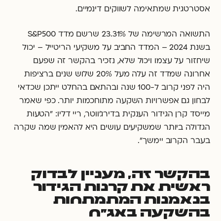
אסטרטגית שמתאימה לשווקים דינמיים.
התשואה המרשימה של 23.31% שרשם מדד S&P500
בשנת 2024 – המדד החביב על משקיעי הריטייל – יכול
שיחזור על עצמו ויכול שלא, נזכיר בהקשר זה שפעם
אחרונה שמדד זה עלה מעל 20% שלוש שנים ברציפות
היה לפני קרוב ל-100 שנה ובהתאם בהחלט ייתכן שכדאי
לבחון גם אפשרויות השקעה מתוחכמות יותר. כפי שאמר
מייסד קרן הגידור הענקית בדירג'ווטר, ריי דליו: "הטעות
הגדולה ביותר שמשקיעים עושים היא להאמין שמה שקרה
בעבר הקרוב יימשך".
בהקשר זה, מעניין לבדוק
ראשית את קרנות הגידור
בנאמנות המתמתחות
בהשקעה באג"ח