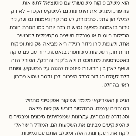
הוא משלב פיקוח משמעותי עם פוטנציאל לתשואות
עודפות, ומנגיש את היתרונות גם למשקיע הקטן – לא רק
לבעלי הון עתק. כתזכורת, לעומת קרן נאמנות גמישה, קרן
גידור בנאמנות מציעה גמישות רבה יותר כמו הסרת חובת
הנזילות היומית או מגבלת חשיפה מקסימלית למכשיר
אחד, ולעומת קרן גידור רגילה היא מביאה שקיפות ופיקוח
תחת חוק השקעות משותפות בנאמנות, יחד עם עם מיקוד
באסטרטגיות מתוחכמות ולא ב"קנה והחזק". המודל הזה
שואף לאזן בין חדשנות פיננסית להגנה על המשקיע, ופותח
דלת לעולם הגידור לכלל הציבור ולכן נדמה שהוא פתרון
ראוי בהחלט.
הניסיון האמריקאי מלמד שפיקוח אפקטיבי מתחיל
במנהלים עצמם. הרגולטור דורש שקיפות מלאה
וסטנדרטים גבוהים, עקרונות שמפחיתים סיכונים ומבטיחים
שהמשקיעים מבינים את השקעותיהם. המודל הישראלי
לוקח את העקרונות האלה ומשלב אותם עם גמישות