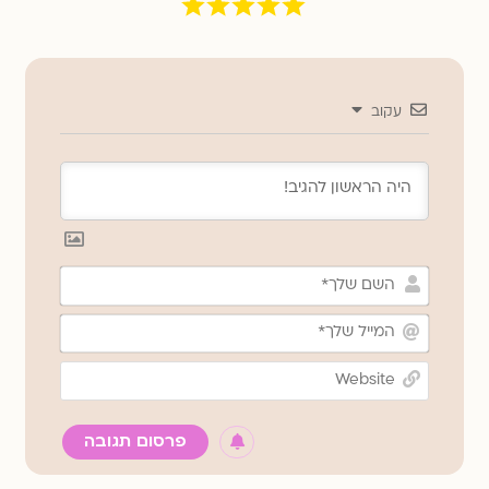
עקוב
השם
שלך*
המייל
שלך*
Website