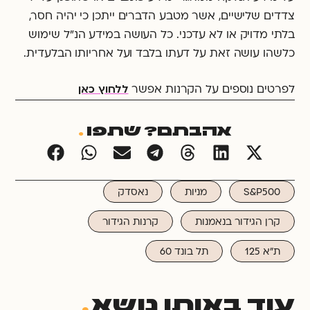
צדדים שלישיים, אשר מטבע הדברים ייתכן כי יהיה חסר,
בלתי מדויק או לא עדכני. כל העושה במידע הנ"ל שימוש
כלשהו עושה זאת על דעתו בלבד ועל אחריותו הבלעדית.
ללחוץ כאן
לפרטים נוספים על הקרנות אפשר
אהבתם? שתפו
.
S&P500
מניות
נאסדק
קרן הגידור בנאמנות
קרנות הגידור
ת"א 125
תל בונד 60
עוד באותו נושא
.